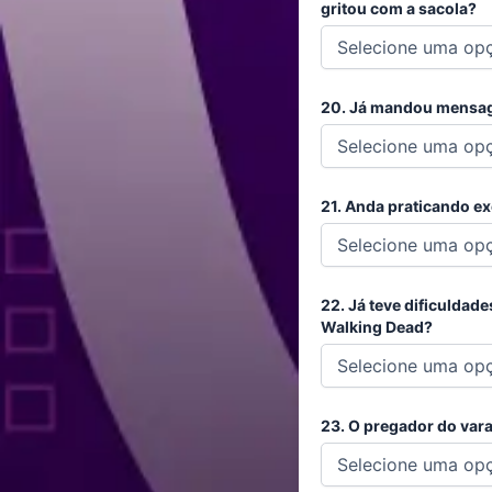
gritou com a sacola?
20. Já mandou mensag
21. Anda praticando e
22. Já teve dificulda
Walking Dead?
23. O pregador do vara