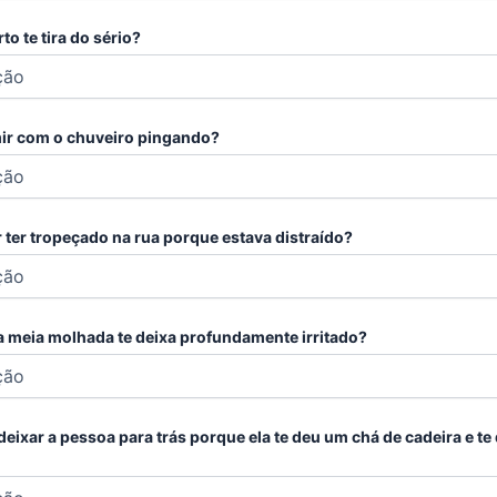
o te tira do sério?
ir com o chuveiro pingando?
or ter tropeçado na rua porque estava distraído?
a meia molhada te deixa profundamente irritado?
 deixar a pessoa para trás porque ela te deu um chá de cadeira e t