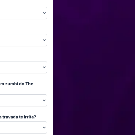
 um zumbi do The
travada te irrita?