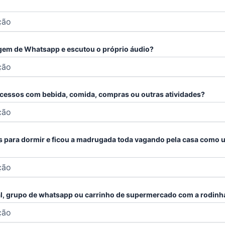
em de Whatsapp e escutou o próprio áudio?
xcessos com bebida, comida, compras ou outras atividades?
des para dormir e ficou a madrugada toda vagando pela casa como
l, grupo de whatsapp ou carrinho de supermercado com a rodinha 