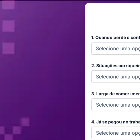
1. Quando perde o contr
2. Situações corriqueir
3. Larga de comer imed
4. Já se pegou no tra