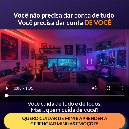
Você não precisa dar conta de tudo.
Você precisa dar conta
DE VOCÊ
Você cuida de tudo e de todos.
Mas...
quem cuida de você
?
QUERO CUIDAR DE MIM E APRENDER A
GERENCIAR MINHAS EMOÇÕES